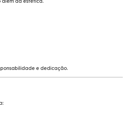
 além da estética.
sponsabilidade e dedicação.
a: