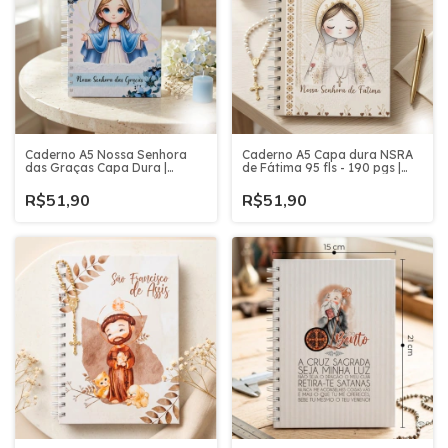
Caderno A5 Nossa Senhora
Caderno A5 Capa dura NSRA
das Graças Capa Dura |
de Fátima 95 fls - 190 pgs |
Novena e Orações |
Novena e Orações |
Devocional Religioso - 95 fls -
Devocional Religioso
R$51,90
R$51,90
190 pgs