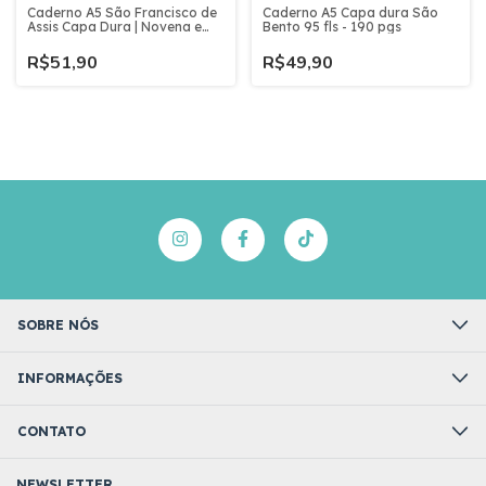
Caderno A5 São Francisco de
Caderno A5 Capa dura São
Assis Capa Dura | Novena e
Bento 95 fls - 190 pgs
Orações | Devocional
Religioso - 95 fls - 190 pgs
R$51,90
R$49,90
SOBRE NÓS
INFORMAÇÕES
CONTATO
NEWSLETTER