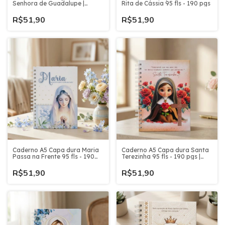
Senhora de Guadalupe |
Rita de Cássia 95 fls - 190 pgs
Novena Católica Devocional
Presente Religioso - 95 fls -
R$51,90
R$51,90
190 pgs
Caderno A5 Capa dura Maria
Caderno A5 Capa dura Santa
Passa na Frente 95 fls - 190
Terezinha 95 fls - 190 pgs |
pgs | Novena e Orações |
Novena e Orações |
Devocional Religioso
Devocional Religioso
R$51,90
R$51,90