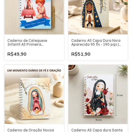
Caderno de Catequese
Caderno A5 Capa Dura Nsra
Infantil A5 Primeira
Aparecida 95 fls - 190 pgs |
Comunhão Cristão Católico 95
Novena e Orações |
fls - 190 pgs
Devocional Religioso
R$49,90
R$51,90
Caderno de Oração Nossa
Caderno A5 Capa dura Santa