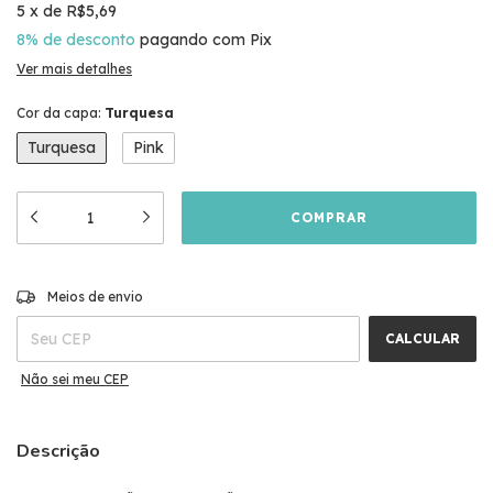
5
x
de
R$5,69
8% de desconto
pagando com Pix
Ver mais detalhes
Cor da capa:
Turquesa
Turquesa
Pink
ALTERAR CEP
Entregas para o CEP:
Meios de envio
CALCULAR
Não sei meu CEP
Descrição