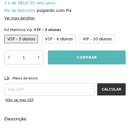
3
x
de
R$167,90
sem juros
8% de desconto
pagando com Pix
Ver mais detalhes
Kit Mentoria Vip:
VIP - 3 alunas
VIP - 3 alunas
VIP - 6 alunas
ViP - 10 alunas
ALTERAR CEP
Entregas para o CEP:
Meios de envio
CALCULAR
Não sei meu CEP
Descrição