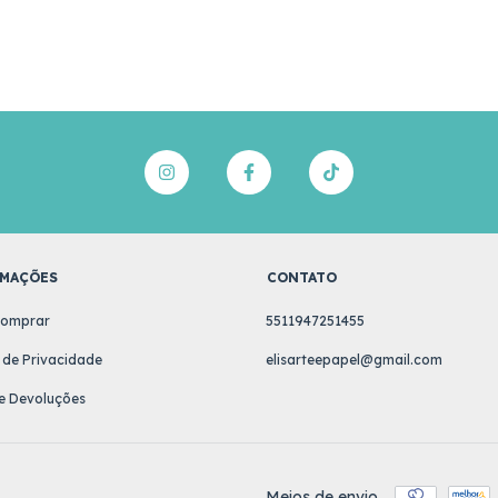
MAÇÕES
CONTATO
omprar
5511947251455
a de Privacidade
elisarteepapel@gmail.com
e Devoluções
Meios de envio