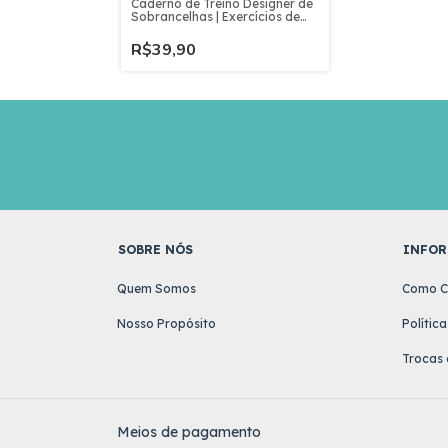
Caderno de Treino Designer de
Sobrancelhas | Exercícios de
Mapeamento e Prática
Profissional
R$39,90
SOBRE NÓS
INFOR
Quem Somos
Como C
Nosso Propósito
Polític
Trocas 
Meios de pagamento