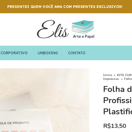
QUEM VOCÊ AMA COM PRESENTES EXCLUSIVOS!
CORPORATIVO
UNBOXING
CONTATO
Início
>
KITS CU
Impressos
>
Folha
Folha d
Profiss
Plastif
R$13,50