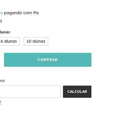
to
pagando com Pix
es
lunas
6 alunas
10 alunas
ALTERAR CEP
 CEP:
vio
CALCULAR
P