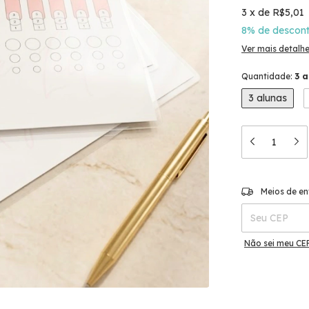
3
x
de
R$5,01
8% de descon
Ver mais detalh
Quantidade:
3 a
3 alunas
Entregas para o
Meios de en
Não sei meu CE