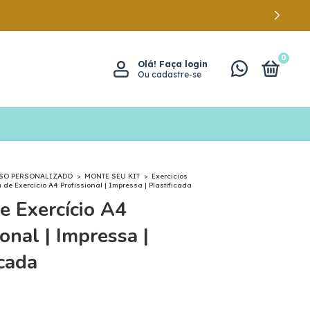
0
Olá!
Faça login
Ou cadastre-se
RSO PERSONALIZADO
>
MONTE SEU KIT
>
Exercícios
 de Exercício A4 Profissional | Impressa | Plastificada
e Exercício A4
ional | Impressa |
icada