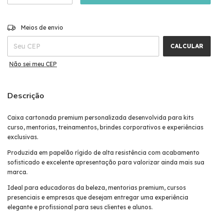
ALTERAR CEP
Entregas para o CEP:
Meios de envio
CALCULAR
Não sei meu CEP
Descrição
Caixa cartonada premium personalizada desenvolvida para kits
curso, mentorias, treinamentos, brindes corporativos e experiências
exclusivas.
Produzida em papelão rígido de alta resistência com acabamento
sofisticado e excelente apresentação para valorizar ainda mais sua
marca.
Ideal para educadoras da beleza, mentorias premium, cursos
presenciais e empresas que desejam entregar uma experiência
elegante e profissional para seus clientes e alunos.