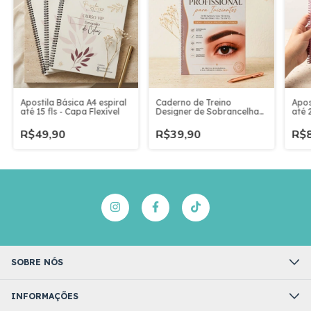
Apostila Básica A4 espiral
Caderno de Treino
Apos
até 15 fls - Capa Flexível
Designer de Sobrancelhas
até 2
| Exercícios de
Mapeamento e Prática
R$49,90
R$39,90
R$8
Profissional
SOBRE NÓS
INFORMAÇÕES