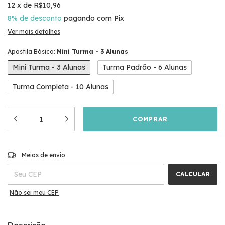
12
x
de
R$10,96
8% de desconto
pagando com Pix
Ver mais detalhes
Apostila Básica:
Mini Turma - 3 Alunas
Mini Turma - 3 Alunas
Turma Padrão - 6 Alunas
Turma Completa - 10 Alunas
ALTERAR CEP
Entregas para o CEP:
Meios de envio
CALCULAR
Não sei meu CEP