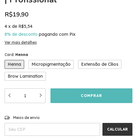
R$19,90
4
x
de
R$5,54
8% de desconto
pagando com Pix
Ver mais detalhes
Card:
Henna
Henna
Micropigmentação
Extensão de Cílios
Brow Lamination
ALTERAR CEP
Entregas para o CEP:
Meios de envio
CALCULAR